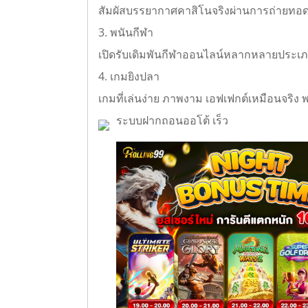
สัมผัสบรรยากาศคาสิโนจริงผ่านการถ่ายทอดสด 
3. พนันกีฬา
เปิดรับเดิมพันกีฬาออนไลน์หลากหลายประเภ
4. เกมยิงปลา
เกมที่เล่นง่าย ภาพงาม เอฟเฟกต์เหมือนจริง
ระบบฝากถอนออโต้ เร็ว