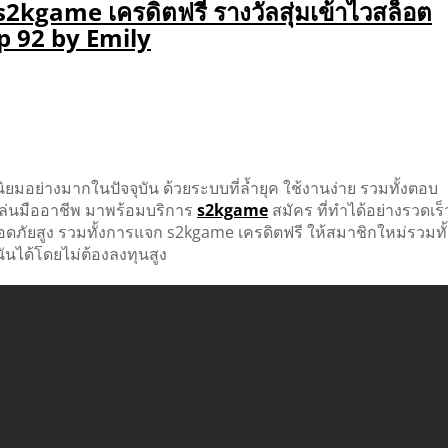
2kgame เครดิตฟรี รางวัลสุ่มเข้าไวสล็อต
op 92 by Emily
นิยมอย่างมากในปัจจุบัน ด้วยระบบที่ล้ำยุค ใช้งานง่าย รวมทั้งตอบ
ผู้เล่นมืออาชีพ มาพร้อมบริการ
s2kgame
สมัคร ที่ทำได้อย่างรวดเร็
ดภัยสูง รวมทั้งการแจก s2kgame เครดิตฟรี ให้สมาชิกใหม่รวมทั้
นันได้โดยไม่ต้องลงทุนสูง