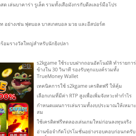
เล่นบาคาร่า รูเล็ต รวมทั้งเสือมังกรกับดีลเลอร์มือโปร
ท อย่างเช่น ฟุตบอล บาสเกตบอล มวย และอีสปอร์ต
 พร้อมรางวัลใหญ่สำหรับนักยิงปลา
s2kgame ใช้ระบบฝากถอนอัตโนมัติ ทำรายการ
ข้างใน 30 วินาที รองรับทุกแบงค์รวมทั้ง
TrueMoney Wallet
เทคนิคการใช้ s2kgame เครดิตฟรี ให้คุ้ม
เลือกเกมที่มีค่า RTP สูงเพื่อเพิ่มจังหวะทำกำไร
กำหนดแผนการเล่นรวมทั้งงบประมาณให้เหมา
สม
ใช้เครดิตฟรีทดลองเล่นเกมใหม่ก่อนลงทุนจริง
อ่านข้อจำกัดโปรโมชั่นอย่างรอบคอบก่อนกดรับ