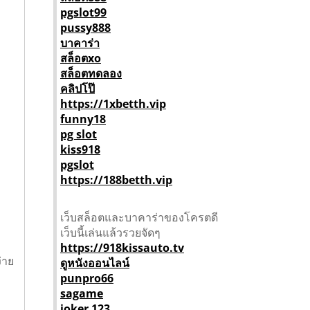
pgslot99
pussy888
บาคาร่า
สล็อตxo
สล็อตทดลอง
คลิปโป๊
https://1xbetth.vip
funny18
pg slot
kiss918
pgslot
https://188betth.vip
เว็บสล็อตและบาคาร่าของโครตดี
เว็บนี้เล่นแล้วรวยจัดๆ
https://918kissauto.tv
่าย
ดูหนังออนไลน์
punpro66
sagame
joker 123