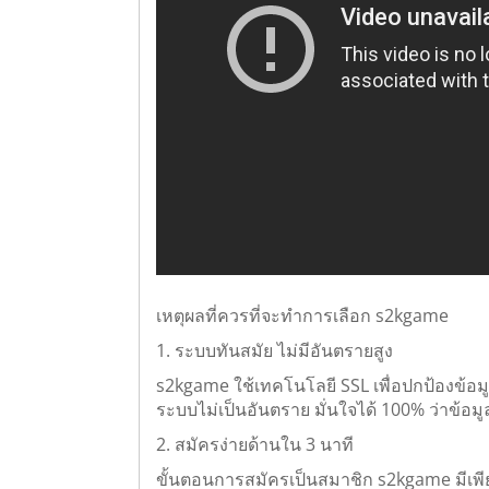
เหตุผลที่ควรที่จะทำการเลือก s2kgame
1. ระบบทันสมัย ไม่มีอันตรายสูง
s2kgame ใช้เทคโนโลยี SSL เพื่อปกป้องข้อมู
ระบบไม่เป็นอันตราย มั่นใจได้ 100% ว่าข้อมู
2. สมัครง่ายด้านใน 3 นาที
ขั้นตอนการสมัครเป็นสมาชิก s2kgame มีเพีย