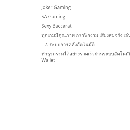
Joker Gaming
SA Gaming
Sexy Baccarat
ทุกเกมมีคุณภาพ กราฟิกงาม เสียงสมจริง เล่น
2. ระบบการคลังอัตโนมัติ
ทำธุรกรรมได้อย่างรวดเร็วผ่านระบบอัตโ
Wallet