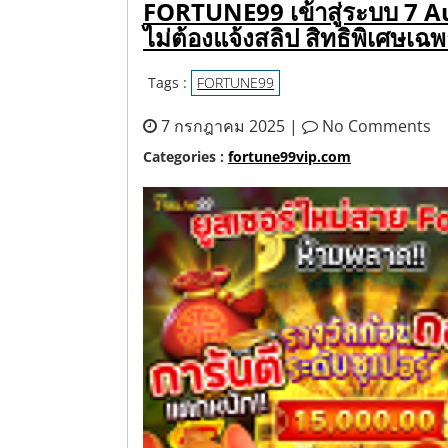
FORTUNE99 เข้าสู่ระบบ 7 A
ไม่ต้องแจ้งสลิป สิทธิพิเศษ
Tags :
FORTUNE99
7 กรกฎาคม 2025 |
No Comments
Categories :
fortune99vip.com