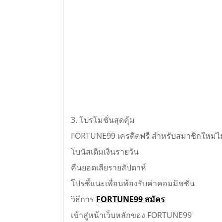
3. โปรโมชั่นสุดคุ้ม
FORTUNE99 เครดิตฟรี สำหรับสมาชิกใหม่ไม
โบนัสเติมเงินรายวัน
คืนยอดเสียรายสัปดาห์
โปรชี้แนะเพื่อนพ้องรับค่าคอมมิชชั่น
วิธีการ
FORTUNE99 สมัคร
เข้าสู่หน้าเว็บหลักของ FORTUNE99