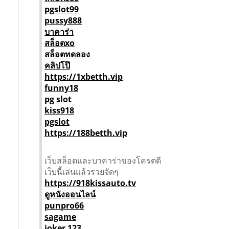
pgslot99
pussy888
บาคาร่า
สล็อตxo
สล็อตทดลอง
คลิปโป๊
https://1xbetth.vip
funny18
pg slot
kiss918
pgslot
https://188betth.vip
เว็บสล็อตและบาคาร่าของโครตดี
เว็บนี้เล่นแล้วรวยจัดๆ
https://918kissauto.tv
ดูหนังออนไลน์
punpro66
sagame
joker 123