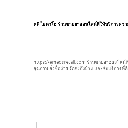
Skip
to
content
คดี ไอดาโฮ ร้านขายยาออนไลน์ที่ให้บริการคว
https://emedsretail.com ร้านขายยาออนไลน์ที
สุขภาพ สั่งซื้อง่าย จัดส่งถึงบ้าน และรับบริการที