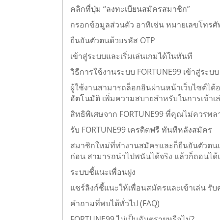
คลิกที่ปุ่ม “ลงทะเบียนสมัครสมาชิก”
กรอกข้อมูลส่วนตัว อาทิเช่น หมายเลขโทรศั
ยืนยันตัวตนด้วยรหัส OTP
เข้าสู่ระบบและเริ่มเล่นเกมได้ในทันที
วิธีการใช้งานระบบ FORTUNE99 เข้าสู่ระบบ
ผู้ใช้งานสามารถล็อกอินผ่านหน้าเว็บไซต์ได
อัตโนมัติ เพิ่มความสบายสำหรับในการเข้าเ
สิทธิพิเศษจาก FORTUNE99 ที่คุณไม่ควรพล
รับ FORTUNE99 เครดิตฟรี ทันทีหลังสมัคร
สมาชิกใหม่ที่ทำงานสมัครและก็ยืนยันตัวตนเ
ก่อน สามารถนำไปพนันได้จริง แล้วก็ถอนได้เ
ระบบชี้แนะเพื่อนฝูง
แชร์ลิงก์ชี้แนะให้เพื่อนสมัครและเข้าเล่น ร
คำถามที่พบได้ทั่วไป (FAQ)
FORTUNE99 ไม่เป็นอันตรายหรือไม่?