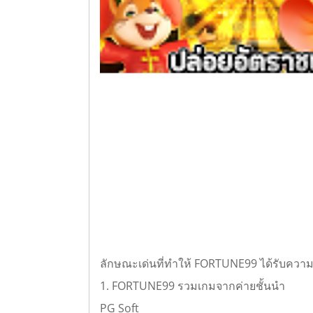
ลักษณะเด่นที่ทำให้ FORTUNE99 ได้รับควา
1. FORTUNE99 รวมเกมจากค่ายชั้นนำ
PG Soft