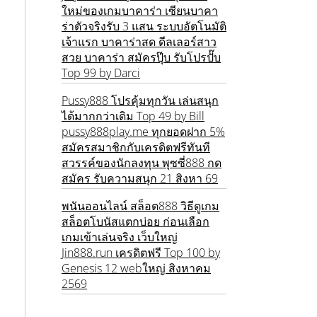
ใหม่ของเกมบาคาร่า เซียนบาคา
ร่าตัวจริงรับ 3 แสน ระบบอัตโนมัติ
เจ้าแรก บาคาร่าสด ดีลเลอร์สาว
สวย บาคาร่า สมัครปุ๊บ รับโปรปั๊บ
Top 99 by Darci
Pussy888 โปรคุ้มทุกวัน เล่นสนุก
ได้มากกว่าเดิม Top 49 by Bill
pussy888play.me ทุกยอดฝาก 5%
สมัครสมาชิกกับเครดิตฟรีทันที
สวรรค์ของนักลงทุน พุซซี่888 กด
สมัคร รับความสนุก 21 สิงหา 69
พนันออนไลน์ สล็อต888 วิธีดูเกม
สล็อตโบนัสแตกบ่อย ก่อนเลือก
เกมเข้าเล่นจริง เว็บใหญ่
Jin888.run เครดิตฟรี Top 100 by
Genesis 12 webใหญ่ สิงหาคม
2569