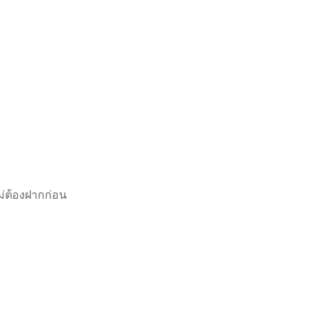
่ต้องฝากก่อน