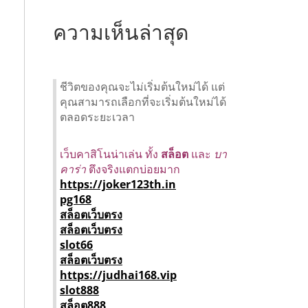
ความเห็นล่าสุด
ชีวิตของคุณจะไม่เริ่มต้นใหม่ได้ แต่
คุณสามารถเลือกที่จะเริ่มต้นใหม่ได้
ตลอดระยะเวลา
e
เว็บคาสิโนน่าเล่น ทั้ง
สล็อต
และ
บา
คาร่า
ตึงจริงแตกบ่อยมาก
https://joker123th.in
pg168
สล็อตเว็บตรง
สล็อตเว็บตรง
slot66
สล็อตเว็บตรง
https://judhai168.vip
slot888
สล็อต888