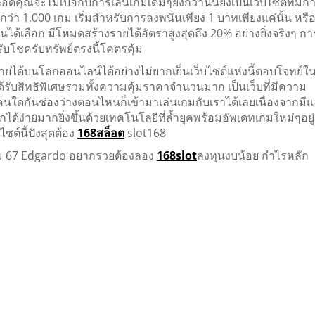
ุณจะไม่เบื่อกับการเล่นเกมเดิมๆยิ่งกว่านั้นยังเป็นเว็บไซต์ที่มีก
ว่า 1,000 เกม เริ่มสำหรับการลงพนันเพียง 1 บาทเพียงแค่นั้น หรื
นได้เลือก มีโหมดสร้างรายได้อัตราสูงสุดถึง 20% อย่างยิ่งจริงๆ กา
ับโชครับทรัพย์ตรงนี้โคตรคุ้ม
ยได้บนโลกออนไลน์ได้อย่างไม่ยากเย็นเว็บไซต์แห่งนี้ตอบโจทย์ในส
้รับสิทธิพิเศษรวมทั้งความคุ้มราคาจำนวนมาก เป็นเว็บที่มีความ
 คนใดกันช่องว่างตอนไหนก็เข้ามาเล่นเกมกับเราได้เลยเนื่องจากมี
ด้ง่ายมากยิ่งขึ้นด้วยเทคโนโลยีที่ล้ำยุคพร้อมอัพเดทเกมใหม่ๆอยู่
ซต์นี้ปังสุดต้อง
168สล็อต
slot168
าคม 67 Edgardo อยากรวยต้องลอง
168slot
ลงทุนงบน้อย กำไรหลัก