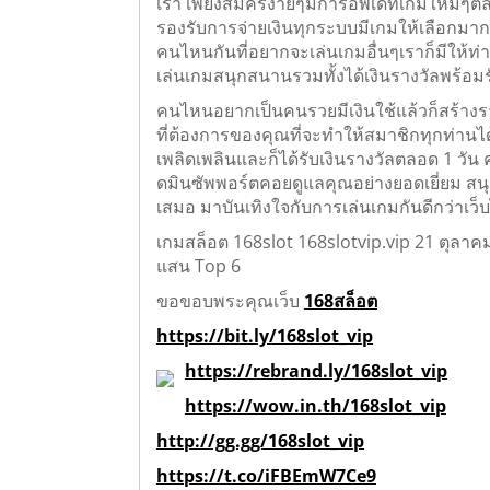
เรา เพียงสมัครง่ายๆมีการอัพเดทเกมใหม่ๆตลอดค
รองรับการจ่ายเงินทุกระบบมีเกมให้เลือกมากก
คนไหนกันที่อยากจะเล่นเกมอื่นๆเราก็มีให้ท่า
เล่นเกมสนุกสนานรวมทั้งได้เงินรางวัลพร้อมร
คนไหนอยากเป็นคนรวยมีเงินใช้แล้วก็สร้างรา
ที่ต้องการของคุณที่จะทำให้สมาชิกทุกท่านได
เพลิดเพลินและก็ได้รับเงินรางวัลตลอด 1 วัน
ดมินซัพพอร์ตคอยดูแลคุณอย่างยอดเยี่ยม สนุกไ
เสมอ มาบันเทิงใจกับการเล่นเกมกันดีกว่าเว็บไ
เกมสล็อต 168slot 168slotvip.vip 21 ตุล
แสน Top 6
ขอขอบพระคุณเว็บ
168สล็อต
https://bit.ly/168slot_vip
https://rebrand.ly/168slot_vip
https://wow.in.th/168slot_vip
http://gg.gg/168slot_vip
https://t.co/iFBEmW7Ce9