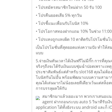
• โปรสมัครสมาชิกใหม่ฝาก 50 รับ 100
• โปรคืนยอดเสีย 5% ทุกวัน
• โปรชี้แนะเพื่อนรับโบนัส 10%
• โปรโอกาสทองฝากแถม 10% ในช่วง 11:00 
• โปรแทงถูกแทงผิด 10 ตาติดรับโปรโมชั่นโบ
เป็นโปรโมชั่นที่สุดยอดแห่งความปัง ทำให้ส
แบบ
5.จ่ายเงินทันเวลาได้เงินฟรีไม่มีกั๊ก การที่ค
จริงๆถึงจะได้รับเงินแบบชุ่มฉ่ำปอดเพราะเหตุ
ประชาสัมพันธ์แต่สำหรับ slot168 คุณไม่ต้อ
โบนัสกันไม่อั้น พร้อมพัฒนาแบบความสามารถใ
คุณได้เล่นมากไม่น้อยเลยทีเดียวเว้นแต่สล็อต
การบรรลุผลให้กับ
สมาชิกมาแล้วเยอะมาก พวกเราเสนอแนะเลยว
agent ฝากถอนระบบ auto 5 วินาทีรับเงิ
application ได้ทั้งยังระบบ android และก็ 