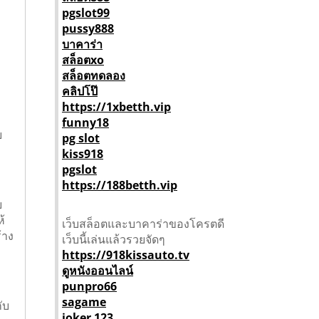
pgslot99
pussy888
บาคาร่า
สล็อตxo
สล็อตทดลอง
คลิปโป๊
https://1xbetth.vip
funny18
ย
pg slot
kiss918
pgslot
https://188betth.vip
ย
้
เว็บสล็อตและบาคาร่าของโครตดี
้าง
เว็บนี้เล่นแล้วรวยจัดๆ
https://918kissauto.tv
ดูหนังออนไลน์
punpro66
sagame
ับ
joker 123