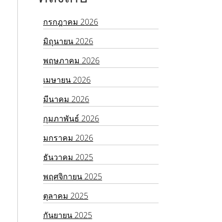
กรกฎาคม 2026
มิถุนายน 2026
พฤษภาคม 2026
เมษายน 2026
มีนาคม 2026
กุมภาพันธ์ 2026
มกราคม 2026
ธันวาคม 2025
พฤศจิกายน 2025
ตุลาคม 2025
กันยายน 2025