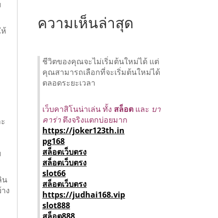
ม
ความเห็นล่าสุด
ห้
ชีวิตของคุณจะไม่เริ่มต้นใหม่ได้ แต่
คุณสามารถเลือกที่จะเริ่มต้นใหม่ได้
ตลอดระยะเวลา
เว็บคาสิโนน่าเล่น ทั้ง
สล็อต
และ
บา
ร
คาร่า
ตึงจริงแตกบ่อยมาก
ละ
https://joker123th.in
pg168
สล็อตเว็บตรง
ย
สล็อตเว็บตรง
slot66
ลิน
สล็อตเว็บตรง
้าง
https://judhai168.vip
slot888
สล็อต888