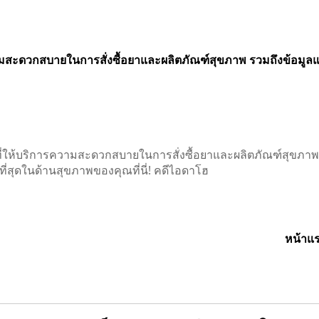
ามสะดวกสบายในการสั่งซื้อยาและผลิตภัณฑ์สุขภาพ รวมถึงข้อมูล
่ให้บริการความสะดวกสบายในการสั่งซื้อยาและผลิตภัณฑ์สุขภาพ 
่ดีที่สุดในด้านสุขภาพของคุณที่นี่! คดีไอดาโฮ
หน้าแ