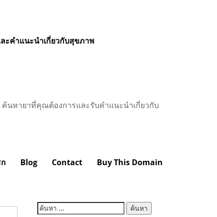
และคำแนะนำเกี่ยวกับสุขภาพ
ค้นหายาที่คุณต้องการและรับคำแนะนำเกี่ยวกับ
รก
Blog
Contact
Buy This Domain
ค้นหา
สำหรับ: