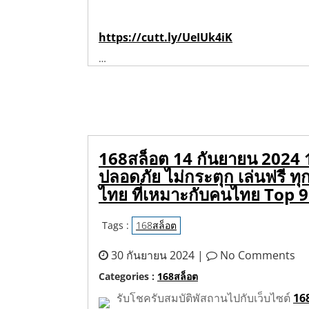
https://cutt.ly/UeIUk4iK
…
168สล็อต 14 กันยายน 2024 1
ปลอดภัย ไม่กระตุก เล่นฟรี ทุ
ไทย ที่เหมาะกับคนไทย Top 
Tags :
168สล็อต
30 กันยายน 2024 |
No Comments
Categories :
168สล็อต
รับโชครับสมบัติพัสถานไปกับเว็บไซต์
16