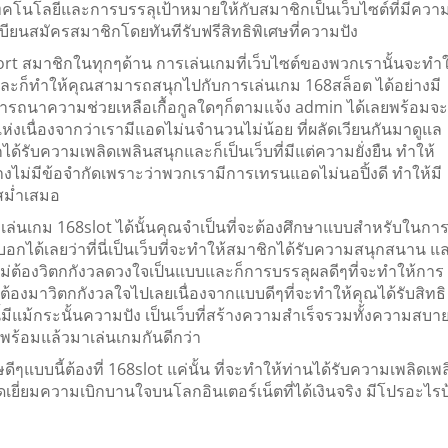
ทคโนโลยีและการบรรลุเป้าหมายให้กับสมาชิกเป็นเว็บไซต์ที่มีควา
ะเบียนสมัครสมาชิกโดยทันทีรับฟรีสิทธิพิเศษที่ความปัง
rt สมาชิกในทุกๆด้าน การเล่นเกมที่เว็บไซต์ของพวกเรานั้นจะทำใ
และก็ทำให้คุณสามารถสนุกไปกับการเล่นเกม 168สล็อต ได้อย่างมี
รารถนาความช่วยเหลือเกื้อกูลใดๆก็ตามแจ้ง admin ได้เลยพร้อมจะ
่งเนื่องจากว่าเรามีแอดไม่นจำนวนไม่น้อย ที่ผลัดเวียนกันมาดูแล
้รับความเพลิดเพลินสนุกและก็เป็นเว็บที่มีแต่ความยั่งยืน ทำให้
ไม่มีข้อจำกัดเพราะว่าพวกเรามีการเทรนแอดไม่นอปิ้งดี ทำให้มี
สม่ำเสมอ
จะเล่นเกม 168slot ได้นั้นคุณจำเป็นที่จะต้องศึกษาแบบสำหรับในกา
่งบอกได้เลยว่าที่นี่เป็นเว็บที่จะทำให้สมาชิกได้รับความสนุกสนาน แ
ไม่ต้องวิตกกังวลดวงใจเป็นแบบและก็การบรรลุผลดีๆที่จะทำให้การ
่จะต้องมาวิตกกังวลใจไปเลยเนื่องจากแบบดีๆที่จะทำให้คุณได้รับสิทธิ
้มีแม้กระนั้นความปัง เป็นเว็บที่สร้างความสำเร็จรวมทั้งความสบา
้พร้อมแล้วมาเล่นเกมกันดีกว่า
ดีๆแบบนี้ต้องที่ 168slot แค่นั้น ที่จะทำให้ท่านได้รับความเพลิดเพ
ดเยี่ยมความเบิกบานใจบนโลกอินเตอร์เน็ตที่ได้เงินจริง มีโปรอะไรบ