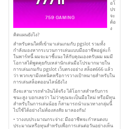
อโ
ปร
จะ
ต้อ
ง
คิดแผนยังไง?
สำหรับคนใดที่เข้ามาเล่นเกมกับ pgslot รวมทั้ง
กำลังมองหากระบวนการเล่นแบบมืออาชีพอยู่ล่ะก็
ในพาร์ทนี้ ผมจะมาชี้แนะให้กับคุณเองครับผม ผมมี
โอกาสได้พูดคุยกับเหล่านักเล่นมือโปรมากมายใน
การเล่นเกมกับ pgslot เว็บตรงอย่าง สล็อต666 แล้ว
ว่า พวกเขามีเทคนิคหรือการวางเป้าหมายสำหรับใน
การเล่นสล็อตออนไลน์ยังไง
ถึงจะสามารถทำเงินได้จริง ได้โอกาสสำหรับการ
ชนะสูง บอกเลยว่า ไม่ว่าคุณจะเป็นมือใหม่ หรือมีทุน
สำหรับในการเล่นน้อย ก็สามารถนำแนวทางกลุ่มนี้
ไปใช้ได้อย่างไม่ต้องสงสัย มาลองกัน!
• วางงบประมาณกระจ่าง: มืออาชีพจะกำหนดงบ
ประมาณหรือทุนสำหรับเพื่อการเล่นต่อวันอย่างเห็น