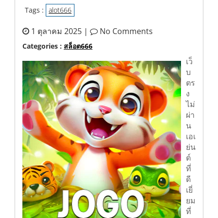
Tags :
alot666
1 ตุลาคม 2025 |
No Comments
Categories :
สล็อต666
เว็
บ
ตร
ง
ไม่
ผ่า
น
เอเ
ย่น
ต์
ที่
ดี
เยี่
ยม
ที่