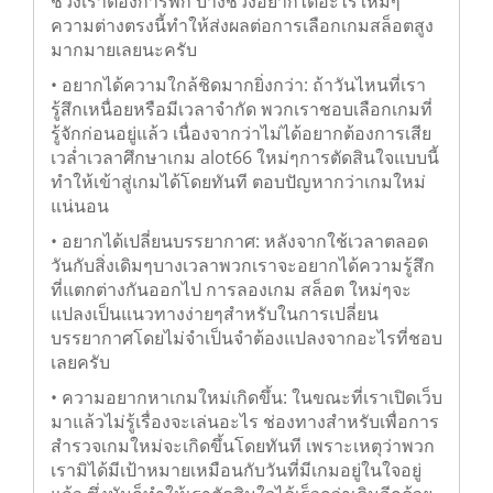
ช่วงเราต้องการพัก บางช่วงอยากได้อะไรใหม่ๆ
ความต่างตรงนี้ทำให้ส่งผลต่อการเลือกเกมสล็อตสูง
มากมายเลยนะครับ
• อยากได้ความใกล้ชิดมากยิ่งกว่า: ถ้าวันไหนที่เรา
รู้สึกเหนื่อยหรือมีเวลาจำกัด พวกเราชอบเลือกเกมที่
รู้จักก่อนอยู่แล้ว เนื่องจากว่าไม่ได้อยากต้องการเสีย
เวล่ำเวลาศึกษาเกม alot66 ใหม่ๆการตัดสินใจแบบนี้
ทำให้เข้าสู่เกมได้โดยทันที ตอบปัญหากว่าเกมใหม่
แน่นอน
• อยากได้เปลี่ยนบรรยากาศ: หลังจากใช้เวลาตลอด
วันกับสิ่งเดิมๆบางเวลาพวกเราจะอยากได้ความรู้สึก
ที่แตกต่างกันออกไป การลองเกม สล็อต ใหม่ๆจะ
แปลงเป็นแนวทางง่ายๆสำหรับในการเปลี่ยน
บรรยากาศโดยไม่จำเป็นจำต้องแปลงจากอะไรที่ชอบ
เลยครับ
• ความอยากหาเกมใหม่เกิดขึ้น: ในขณะที่เราเปิดเว็บ
มาแล้วไม่รู้เรื่องจะเล่นอะไร ช่องทางสำหรับเพื่อการ
สำรวจเกมใหม่จะเกิดขึ้นโดยทันที เพราะเหตุว่าพวก
เรามิได้มีเป้าหมายเหมือนกับวันที่มีเกมอยู่ในใจอยู่