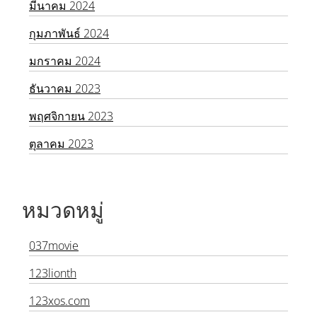
มีนาคม 2024
กุมภาพันธ์ 2024
มกราคม 2024
ธันวาคม 2023
พฤศจิกายน 2023
ตุลาคม 2023
หมวดหมู่
037movie
123lionth
123xos.com