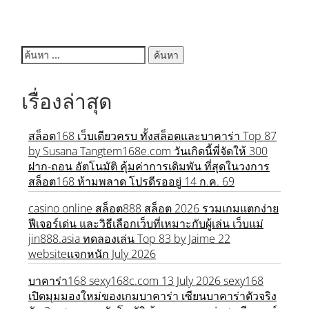
ค้นหา
สำหรับ:
เรื่องล่าสุด
สล็อต168 เว็บเดียวครบ ทั้งสล็อตและบาคาร่า Top 87
by Susana Tangtem168e.com วันเกิดนี้พี่จัดให้ 300
ฝาก-ถอน อัตโนมัติ คุ้มค่าการเดิมพัน ที่สุดในวงการ
สล็อต168 ห้ามพลาด โปรดีรออยู่ 14 ก.ค. 69
casino online สล็อต888 สล็อต 2026 รวมเกมแตกง่าย
ฟีเจอร์เด่น และวิธีเลือกเว็บที่เหมาะกับผู้เล่น เว็บแม่
jin888.asia ทดลองเล่น Top 83 by Jaime 22
websiteแจกหนัก July 2026
บาคาร่า168 sexy168c.com 13 July 2026 sexy168
เปิดมุมมองใหม่ของเกมบาคาร่า เซียนบาคาร่าตัวจริง