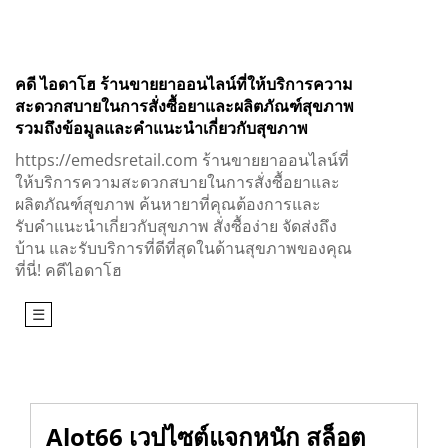
Skip
to
content
คดี ไอดาโฮ ร้านขายยาออนไลน์ที่ให้บริการความ
สะดวกสบายในการสั่งซื้อยาและผลิตภัณฑ์สุขภาพ
รวมถึงข้อมูลและคำแนะนำเกี่ยวกับสุขภาพ
https://emedsretail.com ร้านขายยาออนไลน์ที่
ให้บริการความสะดวกสบายในการสั่งซื้อยาและ
ผลิตภัณฑ์สุขภาพ ค้นหายาที่คุณต้องการและ
รับคำแนะนำเกี่ยวกับสุขภาพ สั่งซื้อง่าย จัดส่งถึง
บ้าน และรับบริการที่ดีที่สุดในด้านสุขภาพของคุณ
ที่นี่! คดีไอดาโฮ
☰
Alot66 เวปไซต์แจกหนัก สล็อต