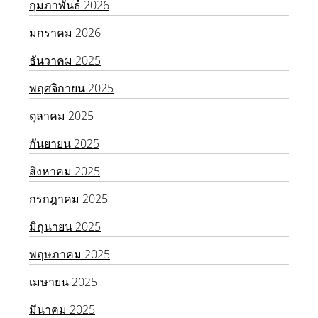
กุมภาพันธ์ 2026
มกราคม 2026
ธันวาคม 2025
พฤศจิกายน 2025
ตุลาคม 2025
กันยายน 2025
สิงหาคม 2025
กรกฎาคม 2025
มิถุนายน 2025
พฤษภาคม 2025
เมษายน 2025
มีนาคม 2025