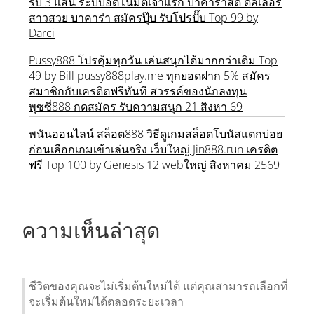
รับ 3 แสน ระบบอัตโนมัติเจ้าแรก บาคาร่าสด ดีลเลอร์
สาวสวย บาคาร่า สมัครปุ๊บ รับโปรปั๊บ Top 99 by
Darci
Pussy888 โปรคุ้มทุกวัน เล่นสนุกได้มากกว่าเดิม Top
49 by Bill pussy888play.me ทุกยอดฝาก 5% สมัคร
สมาชิกกับเครดิตฟรีทันที สวรรค์ของนักลงทุน
พุซซี่888 กดสมัคร รับความสนุก 21 สิงหา 69
พนันออนไลน์ สล็อต888 วิธีดูเกมสล็อตโบนัสแตกบ่อย
ก่อนเลือกเกมเข้าเล่นจริง เว็บใหญ่ Jin888.run เครดิต
ฟรี Top 100 by Genesis 12 webใหญ่ สิงหาคม 2569
ความเห็นล่าสุด
ชีวิตของคุณจะไม่เริ่มต้นใหม่ได้ แต่คุณสามารถเลือกที่
จะเริ่มต้นใหม่ได้ตลอดระยะเวลา