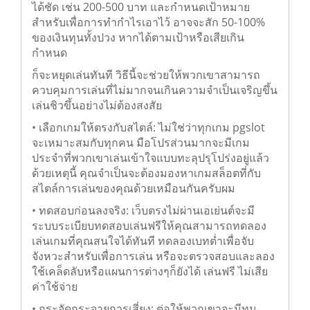
ได้ชัด เช่น 200-500 บาท และกำหนดเป้าหมาย
สำหรับเพื่อการทำกำไรเอาไว้ อาจจะสัก 50-100%
ของเงินทุนทั้งปวง หากได้ตามเป้าหรือเสียเกิน
กำหนด
ก็จะหยุดเล่นทันที วิธีนี้จะช่วยให้พวกเขาสามารถ
ควบคุมการเล่นที่ไม่มากจนเกินความจำเป็นเจริญขึ้น
เล่นชิวขึ้นอย่างไม่ต้องสงสัย
• เลือกเกมให้ตรงกับสไตล์: ไม่ใช่ว่าทุกเกม pgslot
จะเหมาะสมกับทุกคน มือโปรส่วนมากจะมีเกม
ประจำที่พวกเขาเล่นเข้าใจแบบทะลุปรุโปร่งอยู่แล้ว
ด้วยเหตุนี้ คุณจำเป็นจะต้องมองหาเกมสล็อตที่กับ
สไตล์การเล่นของคุณด้วยเหมือนกันครับผม
• ทดสอบก่อนลงจริง: เว็บตรงไม่ผ่านเอเย่นต์จะมี
ระบบระเบียบทดสอบเล่นฟรีให้คุณสามารถทดลอง
เล่นเกมที่คุณสนใจได้ทันที ทดลองเบทต่ำเพื่อจับ
จังหวะสำหรับเพื่อการเล่น หรือจะตรวจสอบและลอง
ใช้เคล็ดลับหรือแผนการต่างๆก็ยังได้ เล่นฟรี ไม่เสีย
ค่าใช้จ่าย
• กระจัดกระจายการเสี่ยง: ต่อให้พวกเขาจะมีทุน