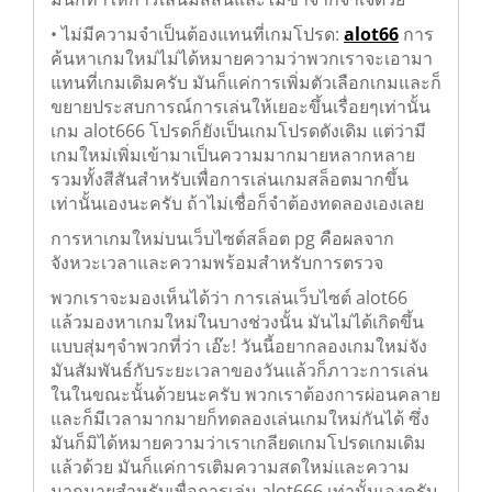
• ไม่มีความจำเป็นต้องแทนที่เกมโปรด:
alot66
การ
ค้นหาเกมใหม่ไม่ได้หมายความว่าพวกเราจะเอามา
แทนที่เกมเดิมครับ มันก็แค่การเพิ่มตัวเลือกเกมและก็
ขยายประสบการณ์การเล่นให้เยอะขึ้นเรื่อยๆเท่านั้น
เกม alot666 โปรดก็ยังเป็นเกมโปรดดังเดิม แต่ว่ามี
เกมใหม่เพิ่มเข้ามาเป็นความมากมายหลากหลาย
รวมทั้งสีสันสำหรับเพื่อการเล่นเกมสล็อตมากขึ้น
เท่านั้นเองนะครับ ถ้าไม่เชื่อก็จำต้องทดลองเองเลย
การหาเกมใหม่บนเว็บไซต์สล็อต pg คือผลจาก
จังหวะเวลาและความพร้อมสำหรับการตรวจ
พวกเราจะมองเห็นได้ว่า การเล่นเว็บไซต์ alot66
แล้วมองหาเกมใหม่ในบางช่วงนั้น มันไม่ได้เกิดขึ้น
แบบสุ่มๆจำพวกที่ว่า เอ๊ะ! วันนี้อยากลองเกมใหม่จัง
มันสัมพันธ์กับระยะเวลาของวันแล้วก็ภาวะการเล่น
ในในขณะนั้นด้วยนะครับ พวกเราต้องการผ่อนคลาย
และก็มีเวลามากมายก็ทดลองเล่นเกมใหม่กันได้ ซึ่ง
มันก็มิได้หมายความว่าเราเกลียดเกมโปรดเกมเดิม
แล้วด้วย มันก็แค่การเติมความสดใหม่และความ
มากมายสำหรับเพื่อการเล่น alot666 เท่านั้นเองครับ